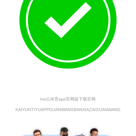
kai云体育app官网版下载官网
KAIYUNTIYUAPPGUANWANGBANXIAZAIGUANWANG