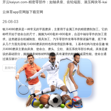
开云kaiyun.com-精密零部件：如轴承座、齿轮端面、液压阀块等-kai
云体育app官网版下载官网
26-08-03
银川4080磨床是一种常见的平面磨床，主要用于金属工件的精密磨削加工。它的
称呼开始于使命台的尺寸，频频为400毫米×800毫米，合适中袖珍零件的加工需
求。这类建设在机械制造、模具加工、汽车零部件坐蓐等界限诓骗平庸。底下将
从几个方面先容银川4080磨床的特色和使用提防事项。 1.基本结构与使命旨趣 银
川4080磨床主要由床身、使命台、磨头、立柱、液压系统等部分构成。床身是建
设的基础部分，频频继承铸铁材料制成，具有邃密的刚性和减震性能。使命台通
过液压驱动已毕往来浮现，工件固定在使命台上，随使命台出
新闻中心