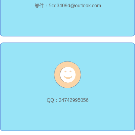
邮件：5cd3409d@outlook.com
QQ：24742995056