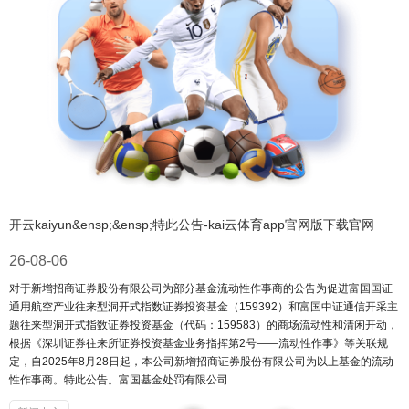
开云kaiyun&ensp;&ensp;特此公告-kai云体育app官网版下载官网
26-08-06
对于新增招商证券股份有限公司为部分基金流动性作事商的公告为促进富国国证
通用航空产业往来型洞开式指数证券投资基金（159392）和富国中证通信开采主
题往来型洞开式指数证券投资基金（代码：159583）的商场流动性和清闲开动，
根据《深圳证券往来所证券投资基金业务指挥第2号——流动性作事》等关联规
定，自2025年8月28日起，本公司新增招商证券股份有限公司为以上基金的流动
性作事商。特此公告。富国基金处罚有限公司