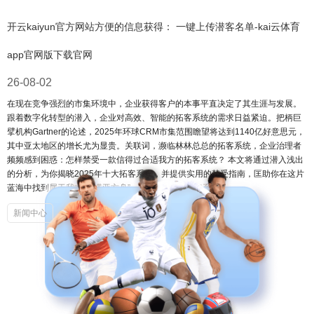
开云kaiyun官方网站方便的信息获得： 一键上传潜客名单-kai云体育
app官网版下载官网
26-08-02
在现在竞争强烈的市集环境中，企业获得客户的本事平直决定了其生涯与发展。
跟着数字化转型的潜入，企业对高效、智能的拓客系统的需求日益紧迫。把柄巨
擘机构Gartner的论述，2025年环球CRM市集范围瞻望将达到1140亿好意思元，
其中亚太地区的增长尤为显贵。关联词，濒临林林总总的拓客系统，企业治理者
频频感到困惑：怎样禁受一款信得过合适我方的拓客系统？ 本文将通过潜入浅出
的分析，为你揭晓2025年十大拓客系统，并提供实用的禁受指南，匡助你在这片
蓝海中找到属于我方的“诺亚方舟”。 一、2025年拓客系
新闻中心